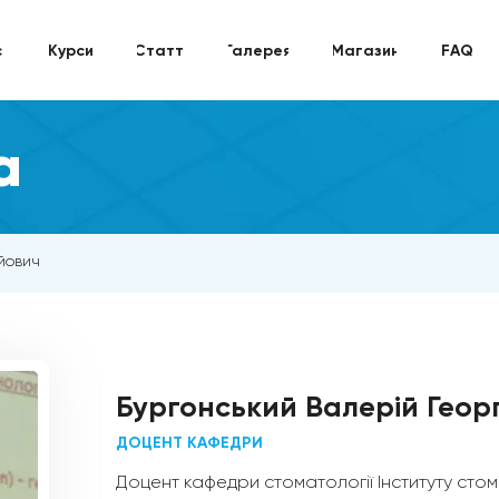
с
Курси
Статті
Галерея
Магазин
FAQ
а
йович
Бургонський Валерій Геор
ДОЦЕНТ КАФЕДРИ
Доцент кафедри стоматології Інституту стом