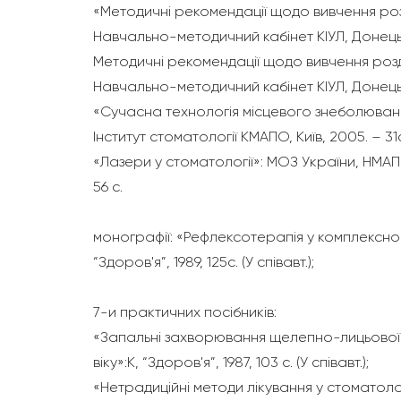
«Методичні рекомендації щодо вивчення ро
Навчально-методичний кабінет КІУЛ, Донецьки
Методичні рекомендації щодо вивчення розд
Навчально-методичний кабінет КІУЛ, Донецьки
«Сучасна технологія місцевого знеболюванн
Інститут стоматології КМАПО, Київ, 2005. – 31
«Лазери у стоматології»: МОЗ України, НМАПО
56 с.
монографії: «Рефлексотерапія у комплексном
“Здоров'я”, 1989, 125с. (У співавт.);
7-и практичних посібників:
«Запальні захворювання щелепно-лицьової 
віку»:К, “Здоров'я”, 1987, 103 с. (У співавт.);
«Нетрадиційні методи лікування у стоматології»: