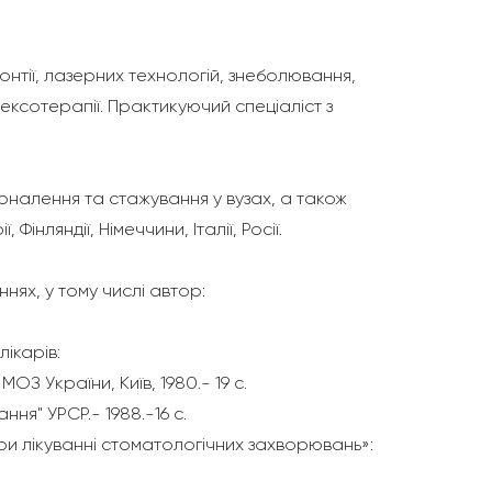
донтії, лазерних технологій, знеболювання,
лексотерапії. Практикуючий спеціаліст з
налення та стажування у вузах, а також
Фінляндії, Німеччини, Італії, Росії.
нях, у тому числі автор:
ікарів:
ОЗ України, Київ, 1980.- 19 с.
ання" УРСР.- 1988.-16 с.
и лікуванні стоматологічних захворювань»: