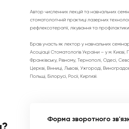
Автор численних лекцій та навчальних семін
стоматологічній практиці лазерних технологі
рефлексотерапії, лікування та профілактик
Брав участь як лектор у навчальних семіна
Асоціації Стоматологів України – у м. Києві, 
Франківську, Рівному, Тернополі, Одесі, Сева
Церкві, Вінниці, Львові, Ужгороді, Виноградо
Польщі, Білорусі, Росії, Киргизії.
Форма зворотного зв'яз
а?