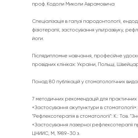
проф. Кодоли Миколи Аврамовича
Спеціалізація в галузі пародонтології, ендо
фізіотерапії, застосування ультразвуку, реф
йоги.
Післядипломне навчання, професійне удоско
провідних клініках: України, Польщі, Швейцарії, 
Понад 80 публікацій у стоматологічних видан
7 методичних рекомендацій для практичних л
«Застосування акупунктури в стоматології»: М
"Рефлексотерапія в стоматології": К.: Тов. "Зн
«Застосування лазерної рефлексотерапії пр
ЦНИИС, М, 1989.-30 з.