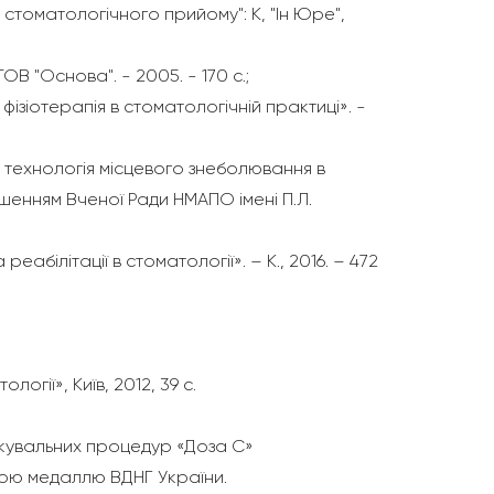
стоматологічного прийому": К, "Ін Юре",
ТОВ "Основа". - 2005. - 170 с.;
зіотерапія в стоматологічній практиці». -
 технологія місцевого знеболювання в
шенням Вченої Ради НМАПО імені П.Л.
еабілітації в стоматології». – К., 2016. – 472
огії», Київ, 2012, 39 с.
ікувальних процедур «Доза С»
ою медаллю ВДНГ України.