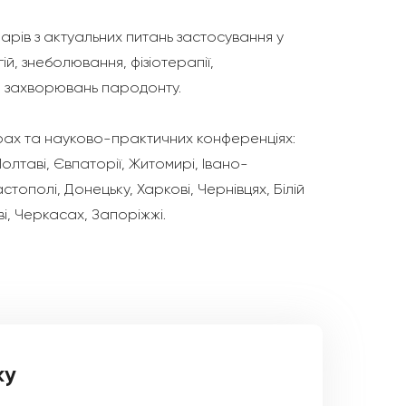
арів з актуальних питань застосування у
й, знеболювання, фізіотерапії,
и захворювань пародонту.
рах та науково-практичних конференціях:
Полтаві, Євпаторії, Житомирі, Івано-
стополі, Донецьку, Харкові, Чернівцях, Білій
ві, Черкасах, Запоріжжі.
ку