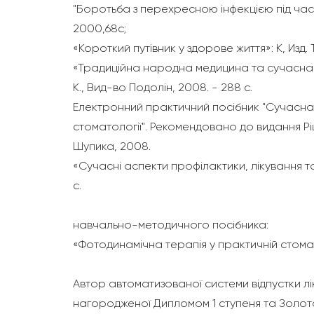
"Боротьба з перехресною інфекцією під час 
2000,68с;
«Короткий путівник у здорове життя»: К, Изд. 
«Традиційна народна медицина та сучасна фі
К., Вид-во Подолін, 2008. - 288 с.
Електронний практичний посібник "Сучасна
стоматології". Рекомендовано до видання Рі
Шупика, 2008.
«Сучасні аспекти профілактики, лікування та р
с.
навчально-методичного посібника:
«Фотодинамічна терапія у практичній стоматол
Автор автоматизованої системи відпустки л
нагородженої Дипломом 1 ступеня та Золот