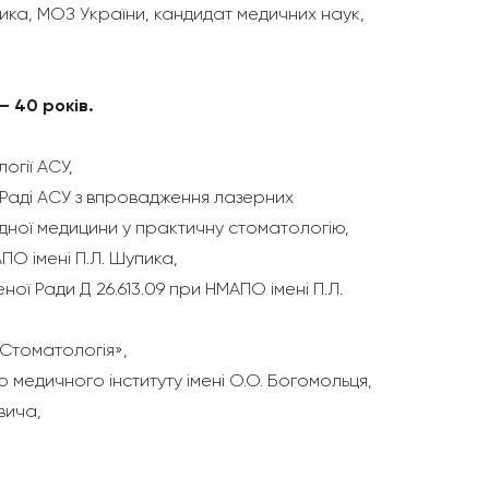
пика, МОЗ України, кандидат медичних наук,
– 40 років.
огії АСУ,
 Раді АСУ з впровадження лазерних
одної медицини у практичну стоматологію,
ПО імені П.Л. Шупика,
ої Ради Д 26.613.09 при НМАПО імені П.Л.
 Стоматологія»,
о медичного інституту імені О.О. Богомольця,
вича,