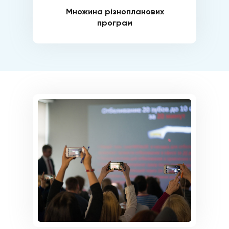
Множина різнопланових
програм