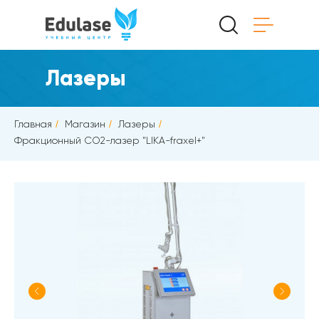
Лазеры
Главная
/
Магазин
/
Лазеры
/
Фракционный СО2-лазер "LIKA-fraxel+"