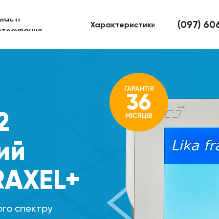
ласті
(097) 6
Характеристики
стосування
2
ий
RAXEL+
го спектру