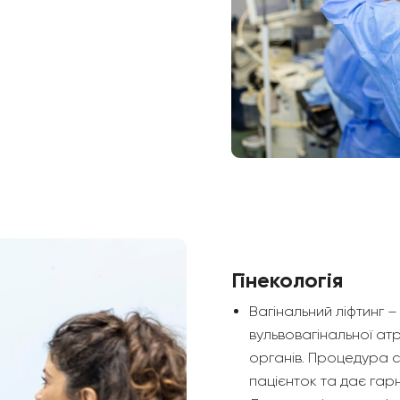
Гінекологія
Вагінальний ліфтинг –
вульвовагінальної атро
органів. Процедура с
пацієнток та дає гар