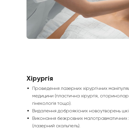
Хірургія
Проведення лазерних хірургічних маніпуляці
медицини (пластична хірургія, оторинолари
гінекологія тощо).
Видалення доброякісних новоутворень шкі
Виконання безкровних малотравматичних хі
(лазерний скальпель).