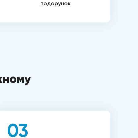
подарунок
жному
03