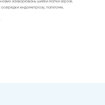
нових захворювань шийки матки (ерозії,
ї, осередки ендометріозу, папіломи,
.