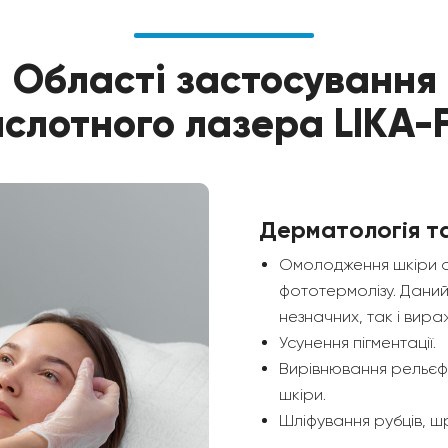
Області застосування
ислотного лазера LIKA-
Дерматологія т
Омолодження шкіри о
фототермолізу. Даний
незначних, так і вираж
Усунення пігментації.
Вирівнювання рельєфу
шкіри.
Шліфування рубців, ш