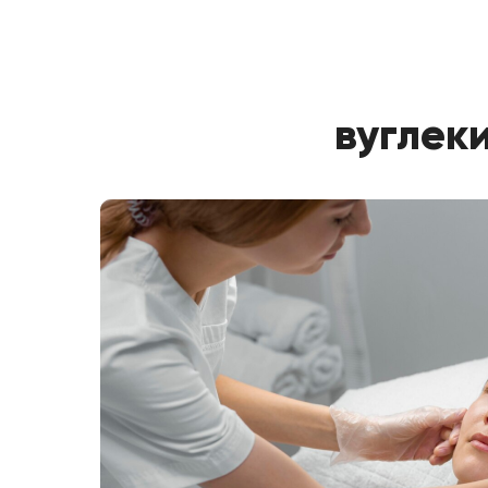
вуглек