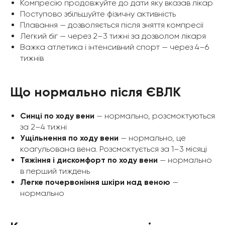
Компресію продовжуйте до дати яку вказав лікар
Поступово збільшуйте фізичну активність
Плавання — дозволяється після зняття компресії
Легкий біг — через 2–3 тижні за дозволом лікаря
Важка атлетика і інтенсивний спорт — через 4–6
тижнів
Що нормально після ЄВЛК
Синці по ходу вени
— нормально, розсмоктуються
за 2–4 тижні
Ущільнення по ходу вени
— нормально, це
коагульована вена. Розсмоктується за 1–3 місяці
Тяжіння і дискомфорт по ходу вени
— нормально
в перший тиждень
Легке почервоніння шкіри над веною
—
нормально