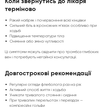
Коли звернутись до лікаря
терміново
Різкий набряк і почервоніння всієї кінцівки
Сильний біль в ікроножних м'язах особливо при
ходьбі
Підвищення температури тіла
Оніміння або зміна чутливості
Ці симптоми можуть свідчити про тромбоз глибоких
вен і потребують негайної консультації.
Довгострокові рекомендації
Регулярні огляди флеболога раз на рік
Активний спосіб життя і ходьба
Уникати тривалого стояння і сидіння
При тривалих перельотах і переїздах —
компресійні гольфи