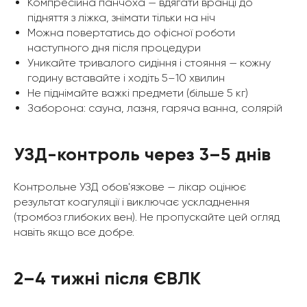
Компресійна панчоха — вдягати вранці до
підняття з ліжка, знімати тільки на ніч
Можна повертатись до офісної роботи
наступного дня після процедури
Уникайте тривалого сидіння і стояння — кожну
годину вставайте і ходіть 5–10 хвилин
Не піднімайте важкі предмети (більше 5 кг)
Заборона: сауна, лазня, гаряча ванна, солярій
УЗД-контроль через 3–5 днів
Контрольне УЗД обов'язкове — лікар оцінює
результат коагуляції і виключає ускладнення
(тромбоз глибоких вен). Не пропускайте цей огляд
навіть якщо все добре.
2–4 тижні після ЄВЛК