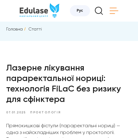
Головна
/
Статті
Лазерне лікування
параректальної нориці:
технологія FiLaC без ризику
для сфінктера
07.01.2025
ПРОКТОЛОГІЯ
Прямокишкові фістули (параректальні нориці) —
одна з найскладніших проблем у проктології.