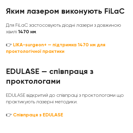
Яким лазером виконують FiLaC
Для FiLaC застосовують діодні лазери з довжиною
хвилі
1470 нм
.
👉
LIKA-surgeon+ — підтримка 1470 нм для
проктологічної практики
EDULASE — співпраця з
проктологами
EDULASE відкритий до співпраці з проктологами що
практикують лазерні методики.
👉
Співпраця з EDULASE