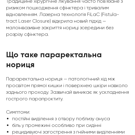
Традиційне хірургічне лікування часто пов'язане з
ризиком пошкодження сфінктера і тривалим
відновленням. Лазерна технологія FiLaC (Fistula-
tract Laser Closure) відкрила новий підхід —
малоінвазивне закриття нориці зсередини без
розрізу сфінктера.
Що таке параректальна
нориця
Параректальна нориця — патологічний хід між
просвітом прямої кишки і поверхнею шкіри навколо
заднього проходу. Зазвичай виникає як ускладнення
гострого парапроктиту.
Симптоми:
постійні виділення з отвору поблизу ануса
біль у промежині особливо при сидінні
рецидивуючі загострення з гнійними виділеннями