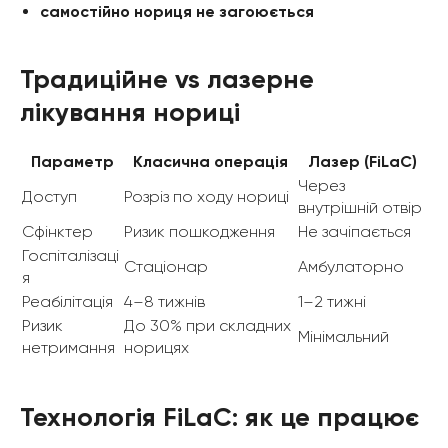
самостійно нориця не загоюється
Традиційне vs лазерне
лікування нориці
Параметр
Класична операція
Лазер (FiLaC)
Через
Доступ
Розріз по ходу нориці
внутрішній отвір
Сфінктер
Ризик пошкодження
Не зачіпається
Госпіталізаці
Стаціонар
Амбулаторно
я
Реабілітація
4–8 тижнів
1–2 тижні
Ризик
До 30% при складних
Мінімальний
нетримання
норицях
Технологія FiLaC: як це працює