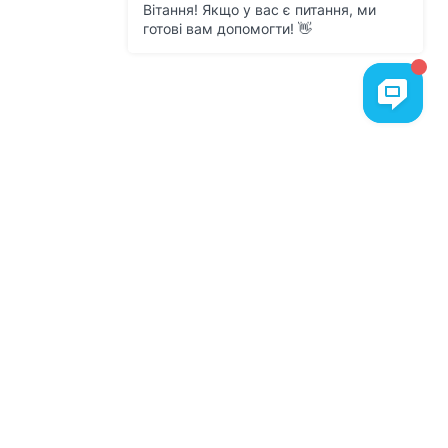
Сподобалося
обладнання із
статті?