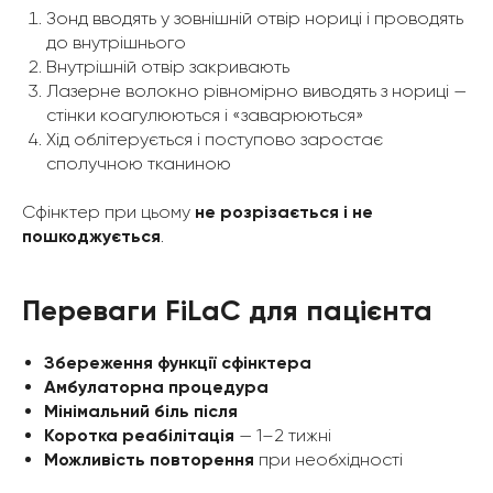
Зонд вводять у зовнішній отвір нориці і проводять
до внутрішнього
Внутрішній отвір закривають
Лазерне волокно рівномірно виводять з нориці —
стінки коагулюються і «заварюються»
Хід облітерується і поступово заростає
сполучною тканиною
Сфінктер при цьому
не розрізається і не
пошкоджується
.
Переваги FiLaC для пацієнта
Збереження функції сфінктера
Амбулаторна процедура
Мінімальний біль після
Коротка реабілітація
— 1–2 тижні
Можливість повторення
при необхідності