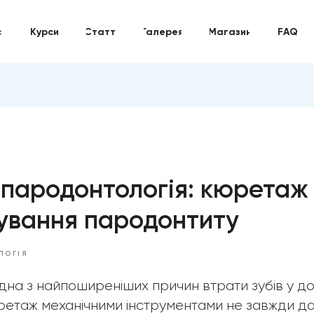
с
Курси
Статті
Галерея
Магазин
FAQ
пародонтологія: кюретаж
кування пародонтиту
ЛОГІЯ
на з найпоширеніших причин втрати зубів у д
етаж механічними інструментами не завжди да