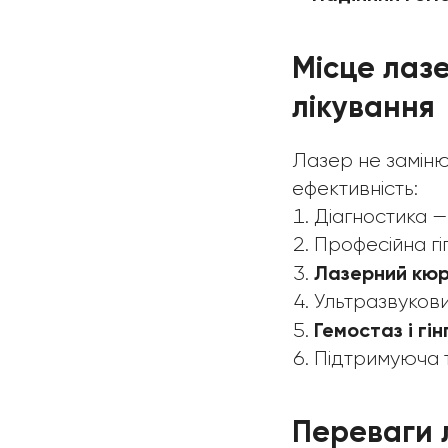
Місце лаз
лікування
Лазер не заміню
ефективність:
Діагностика —
Професійна гі
Лазерний кю
Ультразвукови
Гемостаз і гі
Підтримуюча т
Переваги 