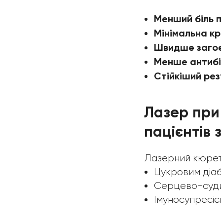
Менший біль п
Мінімальна к
Швидше заго
Менше антибі
Стійкіший ре
Лазер при
пацієнтів
Лазерний кюрета
Цукровим діаб
Серцево-суди
Імуносупресіє