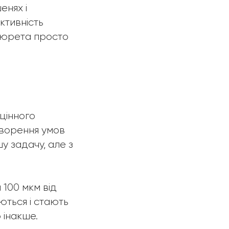
енях і
ктивність
 кюрета просто
цінного
створення умов
у задачу, але з
 100 мкм від
ються і стають
інакше.