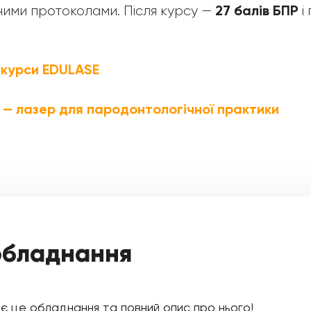
27 балів БПР
ими протоколами. Після курсу —
і 
 курси EDULASE
 — лазер для пародонтологічної практики
обладнання
 є це обладнання та повний опис про нього!