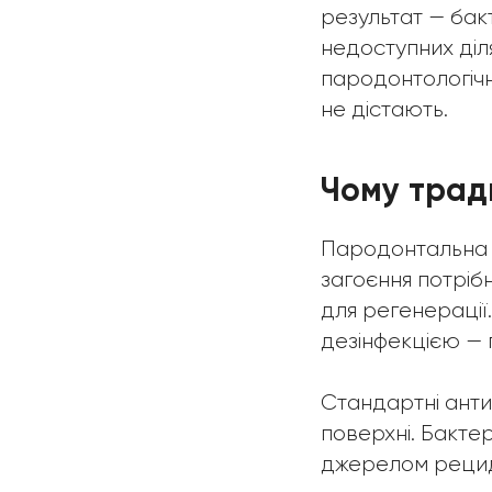
результат — бак
недоступних діл
пародонтологічн
не дістають.
Чому трад
Пародонтальна к
загоєння потрібн
для регенерації
дезінфекцією —
Стандартні анти
поверхні. Бакте
джерелом рецид