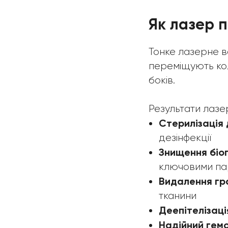
Як лазер 
Тонке лазерне в
переміщують кол
боків.
Результати лазе
Стерилізація 
дезінфекції
Знищення біоп
ключовими па
Видалення гр
тканини
Деепітелізаці
Надійний гем