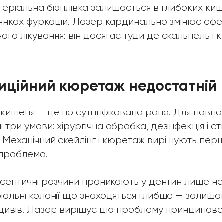
теріальна біоплівка залишається в глибоких киш
янках фуркацій. Лазер кардинально змінює ефе
ого лікування: він досягає туди де скальпель і
иційний кюретаж недостатній
ишеня — це по суті інфікована рана. Для повно
і три умови: хірургічна обробка, дезінфекція і 
. Механічний скейлінг і кюретаж вирішують перш
 проблема.
септичні розчини проникають у дентин лише на
ріальні колонії що знаходяться глибше — залиша
ивів. Лазер вирішує цю проблему принципово 