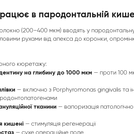
працює в пародонтальній кише
олокно (200–400 мкм) вводять у пародонтальн
овими рухами від апекса до коронки, опроміню
рного кюретажу:
дентину на глибину до 1000 мкм
— проти 100 мк
лівки
— включно з Porphyromonas gingivalis та 
родонтопатогенами
ануляційної тканини
— вапоризація патологічно 
я кишені
— стимуляція регенерації
остаз
— сухе операційне поле