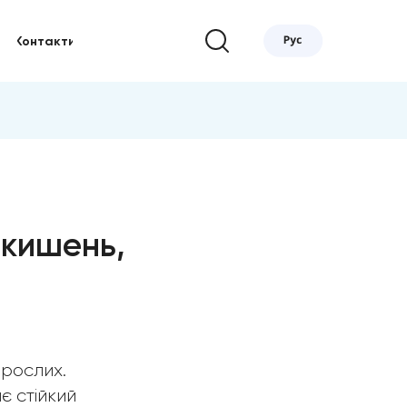
Контакти
 кишень,
орослих.
є стійкий