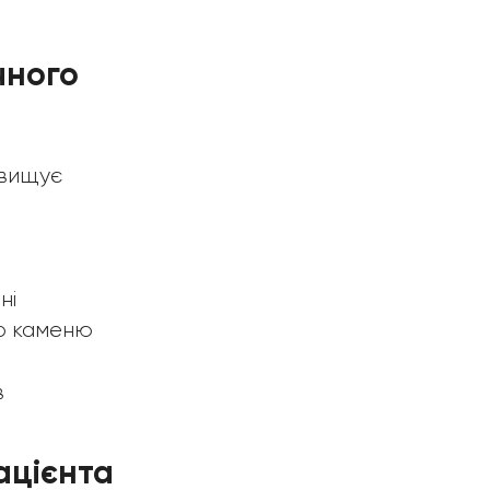
чного
двищує
ні
го каменю
в
ацієнта