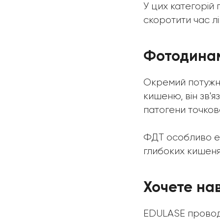
У цих категорій 
скоротити час лі
Фотодинам
Окремий потужни
кишеню, він зв'я
патогени точков
ФДТ особливо е
глибоких кишенях
Хочете на
EDULASE проводи