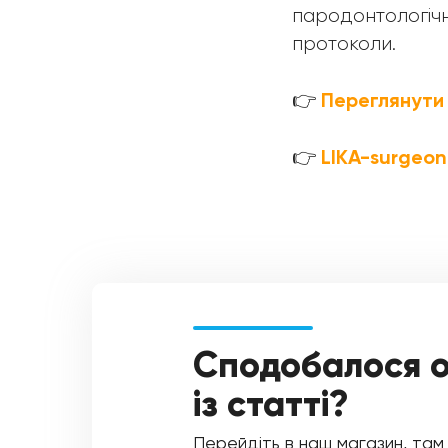
пародонтологічн
протоколи.
Переглянути
👉
LIKA-surgeon
👉
Сподобалося 
із статті?
Перейдіть в наш магазин, там