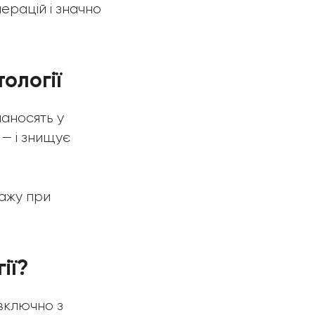
ерацій і значно
ології
аносять у
 — і знищує
ажу при
ії?
включно з