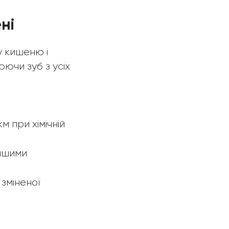
ні
у кишеню і
ючи зуб з усіх
м при хімічній
іншими
зміненої