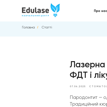
Про на
Головна
/
Статті
Лазерна 
ФДТ і лі
07.04.2025
СТОМАТО
Пародонтит — од
Традиційний кюр