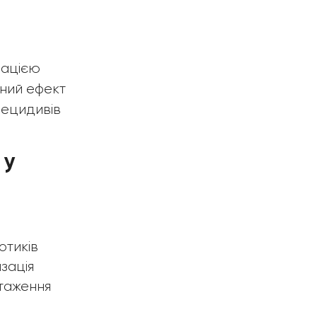
рацією
ний ефект
рецидивів
 у
отиків
зація
таження