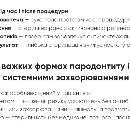
ід час і після процедури
ровотеча
— сухе поле протягом усієї процедури
єння
— стерильна рана з активованою регене
отиків
— лазер сам забезпечує антибактеріаль
зультат
— глибока стерилізація знижує частоту 
 важких формах пародонтиту і
 з системними захворюваннями
ж особливо цінний у пацієнтів з:
етом — зниження ризику ускладнень без антибі
нними захворюваннями — мінімальна травмати
ю — стерильність без медикаментозного наван