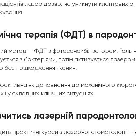
пацієнтів лазер дозволяє уникнути клаптевих оп
кування.
ічна терапія (ФДТ) в пародонт
й метод — ФДТ з фотосенсибілізатором. Гель н
зується з бактеріями, потім активується лазером
о без пошкодження тканин.
фективна як доповнення до механічного кюрет
 і у складних клінічних ситуаціях.
вчитись лазерній пародонтолог
ть практичні курси з лазерної стоматології — 