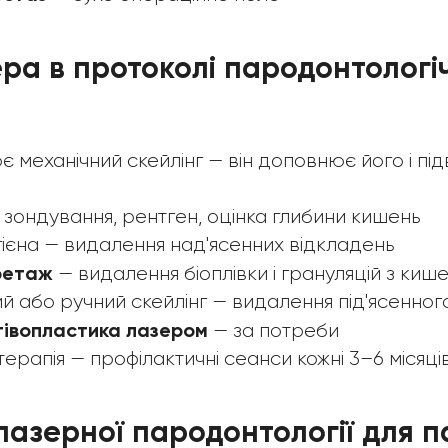
ера в протоколі пародонтологі
є механічний скейлінг — він доповнює його і пі
 зондування, рентген, оцінка глибини кишень
гієна — видалення над'ясенних відкладень
ретаж
— видалення біоплівки і грануляцій з кише
й або ручний скейлінг — видалення під'ясенно
нгівопластика лазером
— за потреби
ерапія — профілактичні сеанси кожні 3–6 місяці
лазерної пародонтології для п