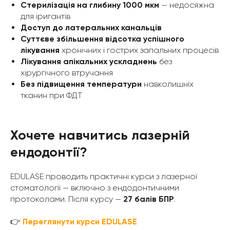
Стерилізація на глибину 1000 мкм
— недосяжна
для іригантів
Доступ до латеральних канальців
Суттєве збільшення відсотка успішного
лікування
хронічних і гострих запальних процесів
Лікування апікальних ускладнень
без
хірургічного втручання
Без підвищення температури
навколишніх
тканин при ФДТ
Хочете навчитись лазерній
ендодонтії?
EDULASE проводить практичні курси з лазерної
стоматології — включно з ендодонтичними
протоколами. Після курсу —
27 балів БПР
.
👉
Переглянути курси EDULASE