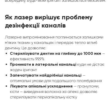
всередину. Будь-який іригант залишається безсилим.
Як лазер вирішує проблему
дезінфекції каналів
Лазерне випромінювання поглинається залишками
м'яких тканин у канальцях і передає тепло вглиб
дентину. Це дозволяє:
Стерилізувати дентин на глибину до 1000 мкм
—
ефективність 99,9%
Проникати в латеральні канальці
куди не дістає
жоден іригант
Запечатувати найдрібніші канальці
—
оптимальні умови для подальшого пломбування
Лікувати апікальні ускладнення
— грануломи,
кісти — виведення волокна за апекс дозволяє
стерилізувати периапікальну кістку