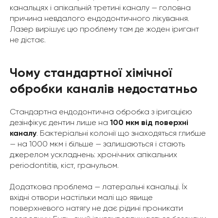
канальцях і апікальній третині каналу — головна
причина невдалого ендодонтичного лікування.
Лазер вирішує цю проблему там де жоден іригант
не дістає.
Чому стандартної хімічної
обробки каналів недостатньо
Стандартна ендодонтична обробка з іригацією
дезінфікує дентин лише на
100 мкм від поверхні
каналу
. Бактеріальні колонії що знаходяться глибше
— на 1000 мкм і більше — залишаються і стають
джерелом ускладнень: хронічних апікальних
periodontitів, кіст, гранульом.
Додаткова проблема — латеральні канальці. Їх
вхідні отвори настільки малі що явище
поверхневого натягу не дає рідині проникати