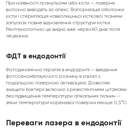
При наявності гранульоми або кісти — лазерне
волокно виводять за апекс. Вапоризація оболонки
кісти і стерилізація навколишньої кісткової тканини
запускає повне відновлення структури кістки.
Рентгенологічно це видно вже через 60 днів після
лікування.
ФДТ в ендодонтії
Фотодинамічна терапія в ендодонтії — введення
фотосенсибілізуючого розчину в канал з
подальшою лазерною активацією. Дозволяє
знищити бактерії включно з резистентними штамами
без підвищення температури апікальних тканин —
зміни температури кореневої поверхні менше 0,5°С.
Переваги лазера в ендодонтії