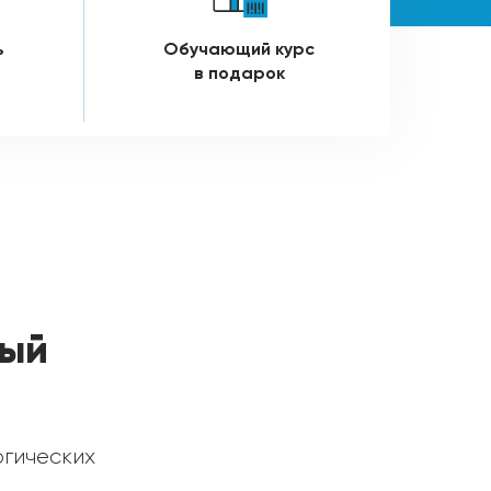
ь
Обучающий курс
в подарок
ный
ргических