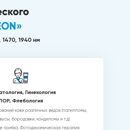
еского
EON»
, 1470, 1940 нм
тология, Гинекология
ЛОР, Флебология
ваний кожи различных видов (папилломы,
усы, бородавки, кондиломы и т.д)
е грибка, Фотодинамическая терапия