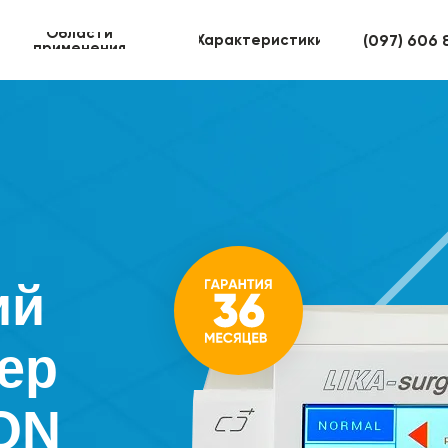
Области
Характеристики
(097) 606 
применения
ий
ер
ON