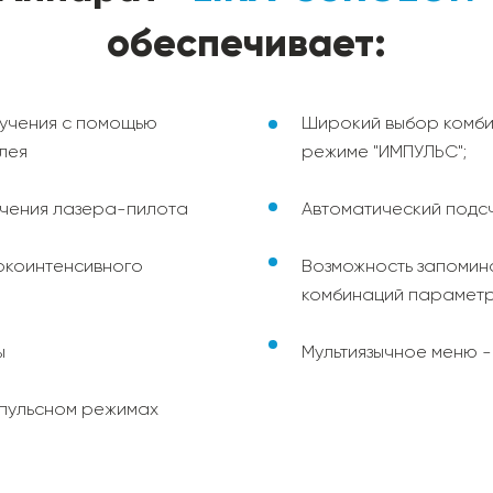
обеспечивает:
учения с помощью
Широкий выбор комбин
лея
режиме "ИМПУЛЬС";
учения лазера-пилота
Автоматический подсч
окоинтенсивного
Возможность запомин
комбинаций параметр
ы
Мультиязычное меню - 
мпульсном режимах