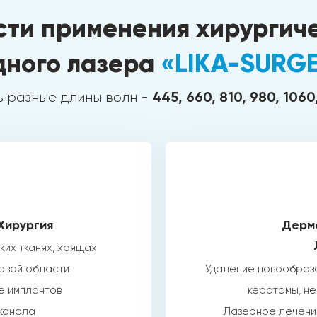
ти применения хирургич
дного лазера
«LIKA-SURG
445, 660, 810, 980, 1060
ь разные длины волн -
Хирургия
Дерма
ких тканях, хрящах
овой области
Удаление новообразо
е имплантов
кератомы, нев
канала
Лазерное лечени