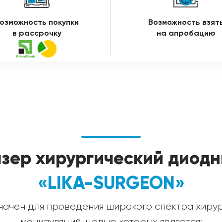
озможность покупки
Возможность взят
в рассрочку
на апробацию
зер хирургический диод
«LIKA-SURGEON»
ачен для проведения широкого спектра хиру
манипуляций, целью которых является: